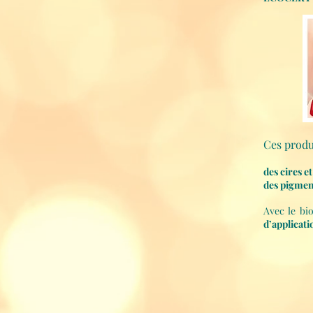
Ces produ
des cires e
des pigmen
Avec le bio
d’applicati