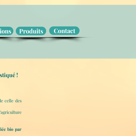
Contact
ions
Produits
stiqué !
e celle des
griculture
fiée bio par