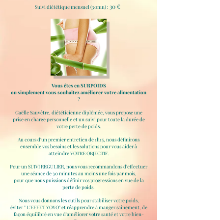
30 €
Suivi diététique mensuel (30mn) :
Vous êtes en SURPOIDS
ou simplement vous souhaitez améliorer votre alimentation
?
Gaëlle Sauvêtre, diététicienne diplômée, vous propose une
prise en charge personnelle et un suivi pour toute la durée de
votre perte de poids.
Au cours d'un premier entretien de 1h15, nous définirons
ensemble vos besoins et les solutions pour vous aider à
atteindre VOTRE OBJECTIF.
Pour un SUIVI REGULIER, nous vous recommandons d'effectuer
une séance de 30 minutes au moins une fois par mois,
pour que nous puissions définir vos progressions en vue de la
perte de poids.
Nous vous donnons les outils pour stabiliser votre poids,
éviter " L'EFFET YOYO" et réapprendre à manger sainement, de
façon équilibré
en vue d'améliorer votre santé et votre bien-