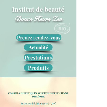
Institut de beauté
Douce Heure Zen
Prenez rendez-vous
Actualité
Prestations
Produits
CONSEILS DIETETIQUES AVEC
UNE DIETETICIENNE
DIPLÔMEE
50 €
Entretien diététique (1h15) :